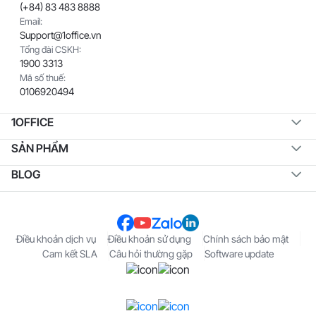
(+84) 83 483 8888
Email:
Support@1office.vn
Tổng đài CSKH:
1900 3313
Mã số thuế:
0106920494
1OFFICE
SẢN PHẨM
BLOG
Điều khoản dịch vụ
Điều khoản sử dụng
Chính sách bảo mật
Cam kết SLA
Câu hỏi thường gặp
Software update