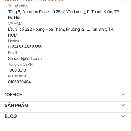
Trụ sở chính:
Tầng 5, Diamond Place, số 25 Lê Văn Lương, P. Thanh Xuân, TP.
Hà Nội
VP HCM:
Lầu 3, số 222 Hoàng Hoa Thám, Phường 12, Q. Tân Bình, TP.
HCM
Hotline:
(+84) 83 483 8888
Email:
Support@1office.vn
Tổng đài CSKH:
1900 3313
Mã số thuế:
0106920494
1OFFICE
SẢN PHẨM
BLOG