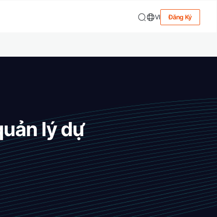
VI
Đăng Ký
uản lý dự