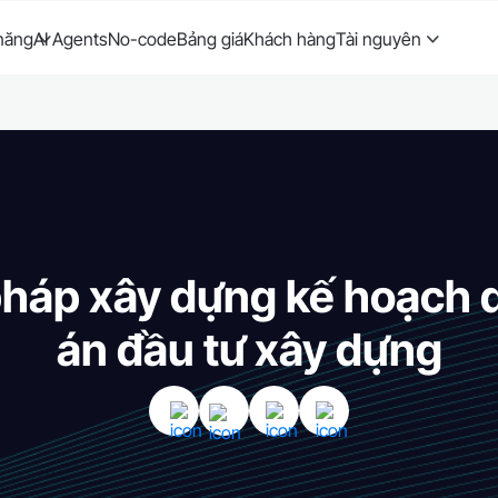
năng
AI Agents
No-code
Bảng giá
Khách hàng
Tài nguyên
háp xây dựng kế hoạch q
án đầu tư xây dựng