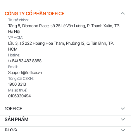
CÔNG TY CỔ PHẦN 1OFFICE
Trụ sở chính:
Tầng 5, Diamond Place, số 25 Lê Văn Lương, P. Thanh Xuân, TP.
Hà Nội
VP HCM:
Lầu 3, số 222 Hoàng Hoa Thám, Phường 12, Q. Tân Bình, TP.
HCM
Hotline:
(+84) 83 483 8888
Email:
Support@1office.vn
Tổng đài CSKH:
1900 3313
Mã số thuế:
0106920494
1OFFICE
SẢN PHẨM
BLOG