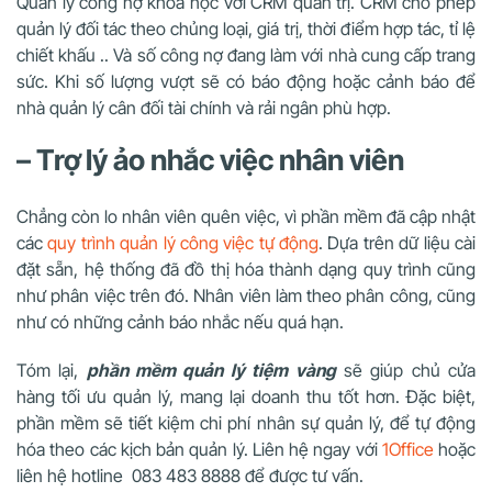
Quản lý công nợ khoa học với CRM quản trị. CRM cho phép
quản lý đối tác theo chủng loại, giá trị, thời điểm hợp tác, tỉ lệ
chiết khấu .. Và số công nợ đang làm với nhà cung cấp trang
sức. Khi số lượng vượt sẽ có báo động hoặc cảnh báo để
nhà quản lý cân đối tài chính và rải ngân phù hợp.
– Trợ lý ảo nhắc việc nhân viên
Chẳng còn lo nhân viên quên việc, vì phần mềm đã cập nhật
các
quy trình quản lý công việc tự động
. Dựa trên dữ liệu cài
đặt sẵn, hệ thống đã đồ thị hóa thành dạng quy trình cũng
như phân việc trên đó. Nhân viên làm theo phân công, cũng
như có những cảnh báo nhắc nếu quá hạn.
Tóm lại,
phần mềm quản lý tiệm vàng
sẽ giúp chủ cửa
hàng tối ưu quản lý, mang lại doanh thu tốt hơn. Đặc biệt,
phần mềm sẽ tiết kiệm chi phí nhân sự quản lý, để tự động
hóa theo các kịch bản quản lý. Liên hệ ngay với
1Office
hoặc
liên hệ hotline 083 483 8888 để được tư vấn.