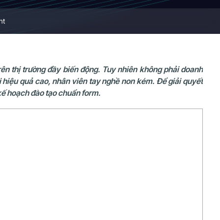
nt
ên thị trường đầy biến động. Tuy nhiên không phải doanh
i hiệu quả cao, nhân viên tay nghề non kém. Để giải quyết
kế hoạch đào tạo chuẩn form.