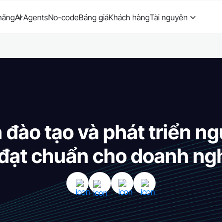
năng
AI Agents
No-code
Bảng giá
Khách hàng
Tài nguyên
h đào tạo và phát triển n
 đạt chuẩn cho doanh ng