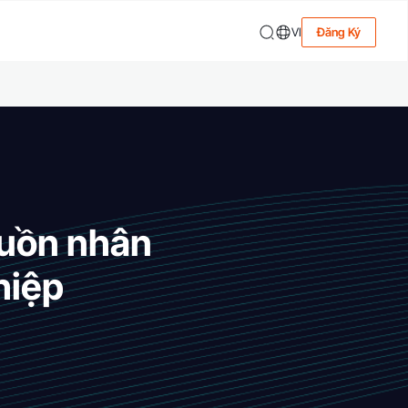
VI
Đăng Ký
guồn nhân
hiệp