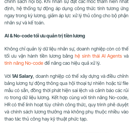
chính sách nội bộ. Khi nhân sự đạt các mốc thâm niên nhất
định, hệ thống tự động áp dụng công thức tính tương ứng
ngay trong kỳ lương, giảm áp lực xử lý thủ công cho bộ phận
nhân sự và kế toán.
AI & No-code tối ưu quản trị tiền lương
Không chỉ quản lý dữ liệu nhân sự, doanh nghiệp còn có thể
tối ưu vận hành tiền lương bằng
hệ sinh thái AI Agents
và
tính năng No-code
để nâng cao hiệu quả xử lý.
Với
1AI Salary
, doanh nghiệp có thể xây dựng và điều chỉnh
bảng lương tự động thông qua hội thoại tự nhiên hoặc từ file
mẫu có sẵn, đồng thời phát hiện sai lệch và cảnh báo các rủi
ro trong dữ liệu lương. Kết hợp cùng với tính năng No-code,
HR có thể linh hoạt tùy chỉnh công thức, quy trình phê duyệt
và chính sách lương thưởng mà không phụ thuộc nhiều vào
thao tác thủ công hay kỹ thuật phức tạp.