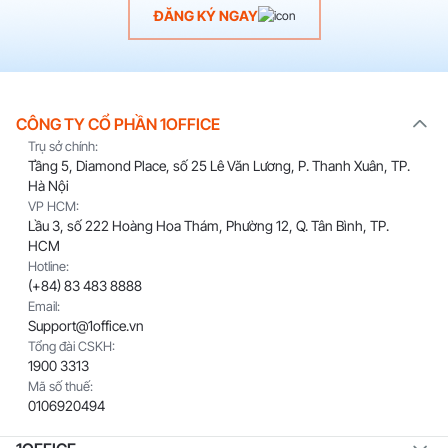
ĐĂNG KÝ NGAY
CÔNG TY CỔ PHẦN 1OFFICE
Trụ sở chính:
Tầng 5, Diamond Place, số 25 Lê Văn Lương, P. Thanh Xuân, TP.
Hà Nội
VP HCM:
Lầu 3, số 222 Hoàng Hoa Thám, Phường 12, Q. Tân Bình, TP.
HCM
Hotline:
(+84) 83 483 8888
Email:
Support@1office.vn
Tổng đài CSKH:
1900 3313
Mã số thuế:
0106920494