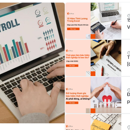
1
V
T
[
Đ
p