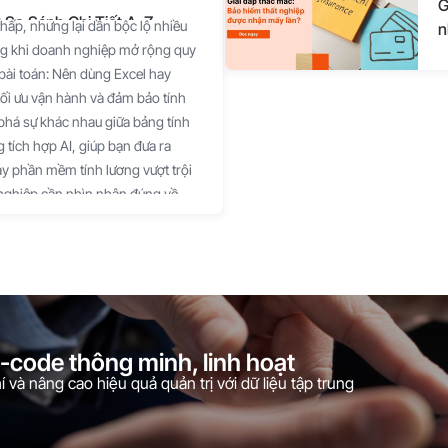
G
So Sánh Chi Tiết A-Z
thấp, nhưng lại dần bộc lộ nhiều
n
ứng khi doanh nghiệp mở rộng quy
bài toán: Nên dùng Excel hay
ối ưu vận hành và đảm bảo tính
 phá sự khác nhau giữa bảng tính
 tích hợp AI, giúp bạn đưa ra
y phần mềm tính lương vượt trội
 nghiệp cần nhìn nhận đúng về
công vạn năng, trong khi phần
thống quản trị tự động hóa.
ợt trội" phụ thuộc vào quy mô,
 doanh nghiệp. Dưới đây là sự so
so sánh Tính lương bằng Excel Phần
 ban đầu Miễn phí (đã có sẵn trong
o-code thông minh, linh hoạt
 phí theo dạng thuê bao (SaaS)
 và nâng cao hiệu quả quản trị với dữ liệu tập trung
n hạn) Tốc độ & Tự động hóa Chậm
chấm công, đơn phép thủ công.