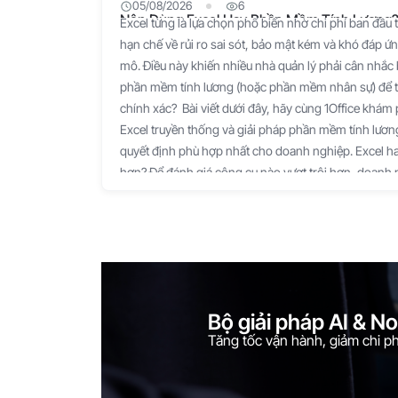
05/08/2026
6
Nên Dùng Excel Hay Phần Mềm Tính Lương? 
Excel từng là lựa chọn phổ biến nhờ chi phí ban đầu 
hạn chế về rủi ro sai sót, bảo mật kém và khó đáp 
mô. Điều này khiến nhiều nhà quản lý phải cân nhắc 
phần mềm tính lương (hoặc phần mềm nhân sự) để t
chính xác? Bài viết dưới đây, hãy cùng 1Office khám
Excel truyền thống và giải pháp phần mềm tính lương
quyết định phù hợp nhất cho doanh nghiệp. Excel ha
hơn? Để đánh giá công cụ nào vượt trội hơn, doanh
tính năng của từng loại: Excel là một bảng tính thủ 
mềm tính lương (hoặc phần mềm nhân sự) là một hệ 
Không có công cụ nào hoàn hảo tuyệt đối, mà sự "vư
bài toán vận hành và định hướng phát triển của từng
sánh chi tiết trên các tiêu chí quan trọng: Tiêu chí 
mềm tính lương (AI/Cloud) Công cụ vượt trội Chi phí
Bộ giải pháp AI & N
bộ Office), không mất phí bản quyền hàng tháng. Trả
Tăng tốc vận hành, giảm chi phí
dựa trên số lượng nhân sự/tháng. Excel (Tối ưu ngắ
(Mất 2 - 5 ngày/kỳ lương). Phải copy-paste dữ liệu 
Nhanh (Mất 15