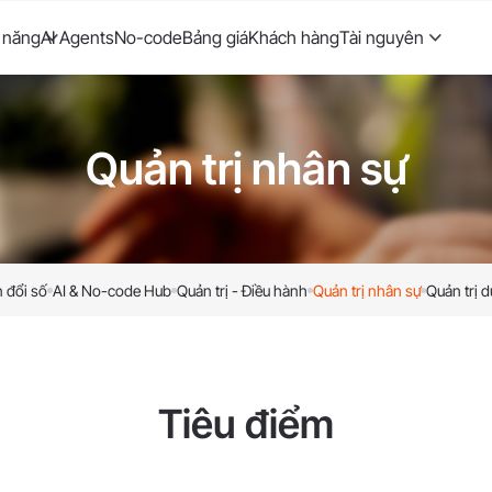
 năng
AI Agents
No-code
Bảng giá
Khách hàng
Tài nguyên
Quản trị nhân sự
 đổi số
AI & No-code Hub
Quản trị - Điều hành
Quản trị nhân sự
Quản trị d
Tiêu điểm