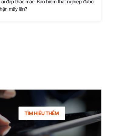
iải đáp thắc mắc: Bảo hiểm thất nghiệp được
hận mấy lần?
TÌM HIỂU THÊM