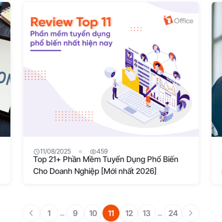
11/08/2025
459
Top 21+ Phần Mềm Tuyển Dụng Phổ Biến
Cho Doanh Nghiệp [Mới nhất 2026]
1
9
10
11
12
13
24
...
...