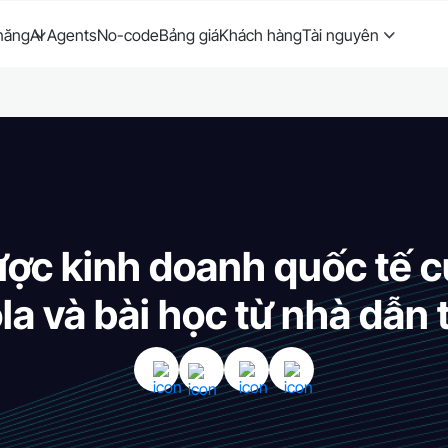
năng
AI Agents
No-code
Bảng giá
Khách hàng
Tài nguyên
ược kinh doanh quốc tế 
la và bài học từ nhà dẫn 