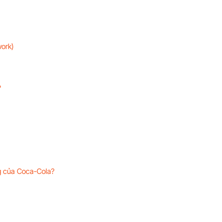
work)
?
ng của Coca-Cola?