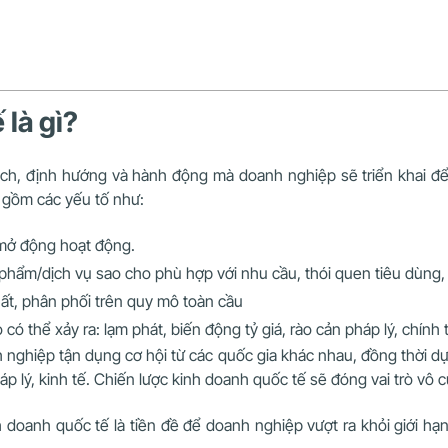
 là gì?
ch, định hướng và hành động mà doanh nghiệp sẽ triển khai để 
o gồm các yếu tố như:
 mở động hoạt động.
phẩm/dịch vụ sao cho phù hợp với nhu cầu, thói quen tiêu dùng,
ất, phân phối trên quy mô toàn cầu
 có thể xảy ra: lạm phát, biến động tỷ giá, rào cản pháp lý, chính t
 nghiệp tận dụng cơ hội từ các quốc gia khác nhau, đồng thời d
p lý, kinh tế. Chiến lược kinh doanh quốc tế sẽ đóng vai trò vô 
 doanh quốc tế là tiền đề để doanh nghiệp vượt ra khỏi giới hạn c