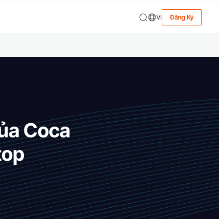
VI
Đăng Ký
của Coca
top