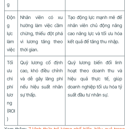
g
Độn
Nhân viên có xu
Tạo động lực mạnh mẽ để
g
hướng làm việc cầm
nhân viên chủ động nâng
lực
chừng, thiếu đột phá
cao năng lực và tối ưu hóa
làm
vì lương tăng theo
kết quả để tăng thu nhập.
việc
thời gian.
Tối
Quỹ lương cố định
Quỹ lương biến đổi linh
ưu
cao, khó điều chỉnh
hoạt theo doanh thu và
chi
và dễ gây lãng phí
hiệu quả thực tế, giúp
phí
nếu hiệu suất nhân
doanh nghiệp tối ưu hóa tỷ
lươ
sự thấp.
suất đầu tư nhân sự.
ng
(ROI
)