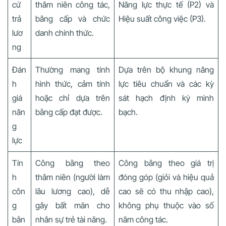
cứ
thâm niên công tác,
Năng lực thực tế (P2) và
trả
bằng cấp và chức
Hiệu suất công việc (P3).
lươ
danh chính thức.
ng
Đán
Thường mang tính
Dựa trên bộ khung năng
h
hình thức, cảm tính
lực tiêu chuẩn và các kỳ
giá
hoặc chỉ dựa trên
sát hạch định kỳ minh
năn
bằng cấp đạt được.
bạch.
g
lực
Tín
Công bằng theo
Công bằng theo giá trị
h
thâm niên (người làm
đóng góp (giỏi và hiệu quả
côn
lâu lương cao), dễ
cao sẽ có thu nhập cao),
g
gây bất mãn cho
không phụ thuộc vào số
bằn
nhân sự trẻ tài năng.
năm công tác.