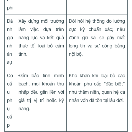
phí
Đá
Xây dựng môi trường
Đòi hỏi hệ thống đo lường
nh
làm việc dựa trên
cực kỳ chuẩn xác; nếu
giá
năng lực và kết quả
đánh giá sai sẽ gây mất
nh
thực tế, loại bỏ cảm
lòng tin và sự công bằng
ân
tính.
nội bộ.
sự
Cơ
Đảm bảo tính minh
Khó khăn khi loại bỏ các
cấ
bạch, mọi khoản thu
khoản phụ cấp “đặc biệt”
u
nhập đều gắn liền với
như thâm niên, quan hệ cá
ph
giá trị vị trí hoặc kỹ
nhân vốn đã tồn tại lâu đời.
ụ
năng.
cấ
p