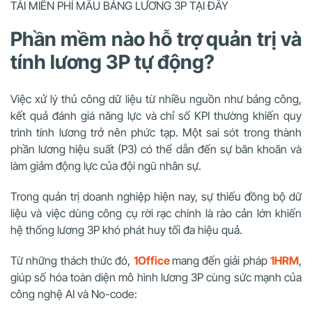
TẢI MIỄN PHÍ MẪU BẢNG LƯƠNG 3P TẠI ĐÂY
Phần mềm nào hỗ trợ quản trị và
tính lương 3P tự động?
Việc xử lý thủ công dữ liệu từ nhiều nguồn như bảng công,
kết quả đánh giá năng lực và chỉ số KPI thường khiến quy
trình tính lương trở nên phức tạp. Một sai sót trong thành
phần lương hiệu suất (P3) có thể dẫn đến sự băn khoăn và
làm giảm động lực của đội ngũ nhân sự.
Trong quản trị doanh nghiệp hiện nay, sự thiếu đồng bộ dữ
liệu và việc dùng công cụ rời rạc chính là rào cản lớn khiến
hệ thống lương 3P khó phát huy tối đa hiệu quả.
Từ những thách thức đó,
1Office
mang đến giải pháp
1HRM
,
giúp số hóa toàn diện mô hình lương 3P cùng sức mạnh của
công nghệ AI và No-code: