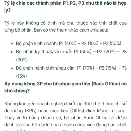
Tỷ lệ chia các thành phần P1, P2, P3 như thế nào là hợp
lý?
Tỷ lệ này không cố định mà phụ thuộc vào tính chất của
từng bộ phận. Bạn có thể tham khảo cách chia sau:
Bộ phận kinh doanh: P1 (40%) – P2 (10%) – P3 (50%)
Bộ phận kỹ thuật/sản xuất: P1 (50%) – P2 (20%) – P3
(30%)
Bộ phận hành chính/hậu cần: P1 (70%) – P2 (15%) – P3
(15%)
Áp dụng lương 3P cho bộ phận gián tiếp (Back Office) có
khó không?
Không khó nếu doanh nghiệp thiết lập được hệ thống chỉ số
đo lường (KPIs) hoặc mục tiêu (OKRs) định lượng rõ ràng.
Thay vì đo bằng doanh số, bộ phận Back Office sẽ được
đánh giá dựa trên tỷ lệ hoàn thành công việc đúng hạn, chất