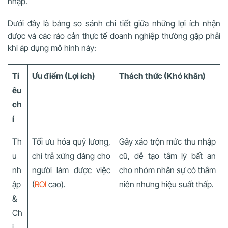
nhập.
Dưới đây là bảng so sánh chi tiết giữa những lợi ích nhận
được và các rào cản thực tế doanh nghiệp thường gặp phải
khi áp dụng mô hình này:
Ti
Ưu điểm (Lợi ích)
Thách thức (Khó khăn)
êu
ch
í
Th
Tối ưu hóa quỹ lương,
Gây xáo trộn mức thu nhập
u
chi trả xứng đáng cho
cũ, dễ tạo tâm lý bất an
nh
người làm được việc
cho nhóm nhân sự có thâm
ập
(
ROI
cao).
niên nhưng hiệu suất thấp.
&
Ch
i