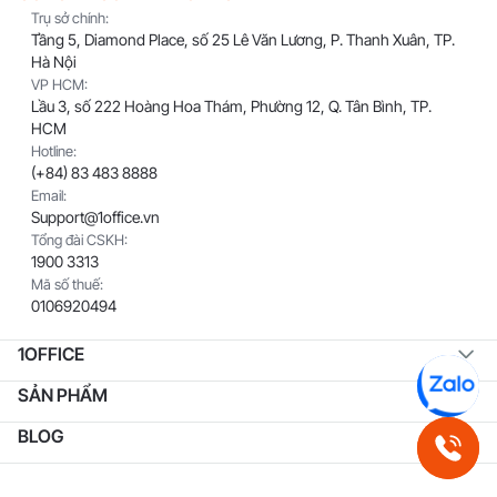
Trụ sở chính:
Tầng 5, Diamond Place, số 25 Lê Văn Lương, P. Thanh Xuân, TP.
Hà Nội
VP HCM:
Lầu 3, số 222 Hoàng Hoa Thám, Phường 12, Q. Tân Bình, TP.
HCM
Hotline:
(+84) 83 483 8888
Email:
Support@1office.vn
Tổng đài CSKH:
1900 3313
Mã số thuế:
0106920494
1OFFICE
SẢN PHẨM
BLOG