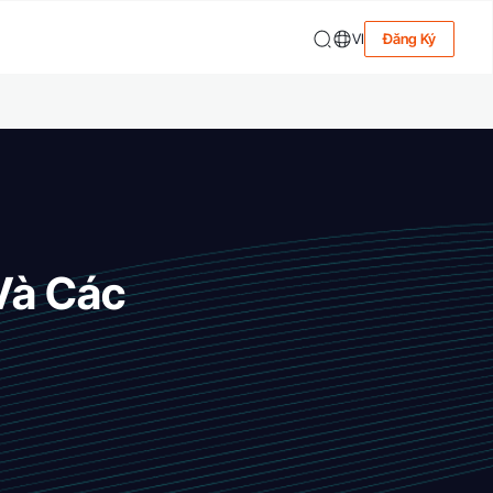
VI
Đăng Ký
Và Các