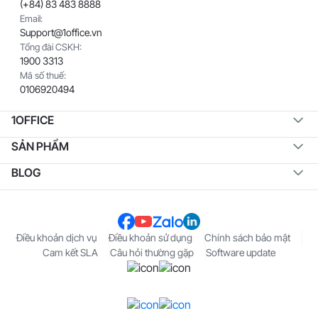
(+84) 83 483 8888
Email:
Support@1office.vn
Tổng đài CSKH:
1900 3313
Mã số thuế:
0106920494
1OFFICE
SẢN PHẨM
BLOG
Điều khoản dịch vụ
Điều khoản sử dụng
Chính sách bảo mật
Cam kết SLA
Câu hỏi thường gặp
Software update