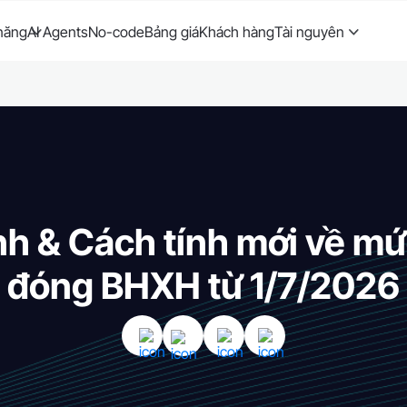
năng
AI Agents
No-code
Bảng giá
Khách hàng
Tài nguyên
nh & Cách tính mới về mứ
đóng BHXH từ 1/7/2026