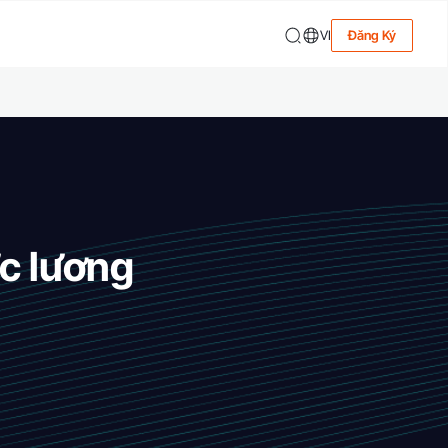
VI
Đăng Ký
c lương