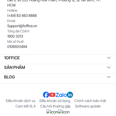
HCM
Hotline:
(+84) 83 483 8888
Email:
Support@1office.vn
Tổng đài CSKH:
1900 3313
Mã số thuế:
0106920494
1OFFICE
SẢN PHẨM
BLOG
Điều khoản dịch vụ
Điều khoản sử dụng
Chính sách bảo mật
Cam kết SLA
Câu hỏi thường gặp
Software update