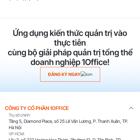
Ứng dụng kiến thức quản trị vào
thực tiễn
cùng bộ giải pháp quản trị tổng thể
doanh nghiệp 1Office!
ĐĂNG KÝ NGAY
CÔNG TY CỔ PHẦN 1OFFICE
Trụ sở chính:
Tầng 5, Diamond Place, số 25 Lê Văn Lương, P. Thanh Xuân, TP.
Hà Nội
VP HCM:
Lầu 3, số 222 Hoàng Hoa Thám, Phường 12, Q. Tân Bình, TP.