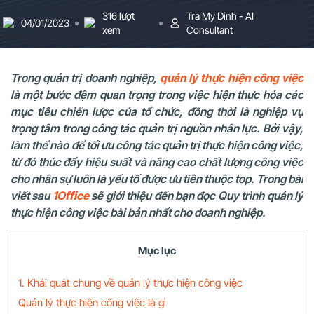
316 lượt
Tra My Dinh - AI
04/01/2023
xem
Consultant
Trong quản trị doanh nghiệp,
quản lý thực hiện công việc
là một bước đệm quan trọng trong việc hiện thực hóa các
mục tiêu chiến lược của tổ chức, đồng thời là nghiệp vụ
trọng tâm trong công tác quản trị nguồn nhân lực. Bởi vậy,
làm thế nào để tối ưu công tác quản trị thực hiện công việc,
từ đó thúc đẩy hiệu suất và nâng cao chất lượng công việc
cho nhân sự luôn là yếu tố được ưu tiên thuộc top. Trong bài
viết sau
1Office
sẽ giới thiệu đến bạn đọc Quy trình quản lý
thực hiện công việc bài bản nhất cho doanh nghiệp.
Mục lục
1. Khái quát chung về quản lý thực hiện công việc
Quản lý thực hiện công việc là gì