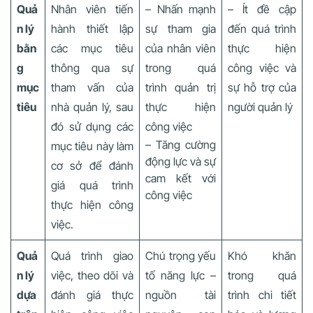
Quả
Nhân viên tiến
– Nhấn mạnh
– Ít đề cập
n lý
hành thiết lập
sự tham gia
đến quá trình
bằn
các mục tiêu
của nhân viên
thực hiện
g
thông qua sự
trong quá
công việc và
mục
tham vấn của
trình quản trị
sự hỗ trợ của
tiêu
nhà quản lý, sau
thực hiện
người quản lý
đó sử dụng các
công việc
– Tăng cường
mục tiêu này làm
động lực và sự
cơ sở để đánh
cam kết với
giá quá trình
công việc
thực hiện công
việc.
Quả
Quá trình giao
Chú trọng yếu
Khó khăn
n lý
việc, theo dõi và
tố năng lực –
trong quá
dựa
đánh giá thực
nguồn tài
trình chi tiết