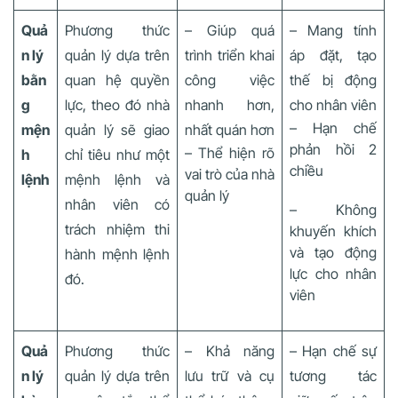
Quả
Phương thức
– Giúp quá
– Mang tính
n lý
quản lý dựa trên
trình triển khai
áp đặt, tạo
bằn
quan hệ quyền
công việc
thế bị động
g
lực, theo đó nhà
nhanh hơn,
cho nhân viên
– Hạn chế
mện
quản lý sẽ giao
nhất quán hơn
phản hồi 2
– Thể hiện rõ
h
chỉ tiêu như một
chiều
vai trò của nhà
lệnh
mệnh lệnh và
quản lý
nhân viên có
– Không
trách nhiệm thi
khuyến khích
và tạo động
hành mệnh lệnh
lực cho nhân
đó.
viên
Quả
Phương thức
– Khả năng
– Hạn chế sự
n lý
quản lý dựa trên
lưu trữ và cụ
tương tác