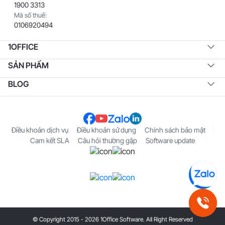
1900 3313
Mã số thuế:
0106920494
1OFFICE
SẢN PHẨM
BLOG
Điều khoản dịch vụ
Điều khoản sử dụng
Chính sách bảo mật
Cam kết SLA
Câu hỏi thường gặp
Software update
© Copyright 2015 - 2026 1Office Software. All Right Reserved