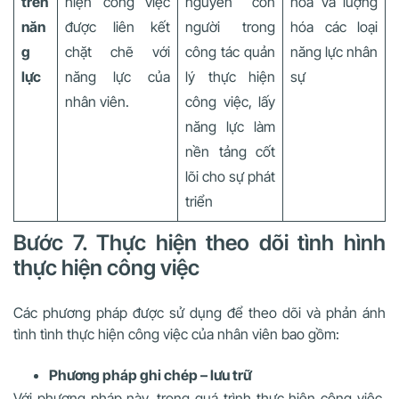
trên
hiện công việc
nguyên con
hóa và lượng
năn
được liên kết
người trong
hóa các loại
g
chặt chẽ với
công tác quản
năng lực nhân
lực
năng lực của
lý thực hiện
sự
nhân viên.
công việc, lấy
năng lực làm
nền tảng cốt
lõi cho sự phát
triển
Bước 7. Thực hiện theo dõi tình hình
thực hiện công việc
Các phương pháp được sử dụng để theo dõi và phản ánh
tình tình thực hiện công việc của nhân viên bao gồm:
Phương pháp ghi chép – lưu trữ
Với phương pháp này, trong quá trình thực hiện công việc,