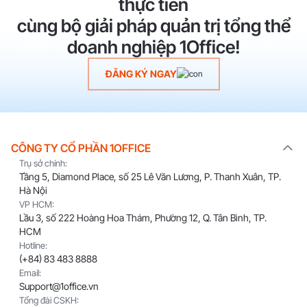
thực tiễn
cùng bộ giải pháp quản trị tổng thể
doanh nghiệp 1Office!
ĐĂNG KÝ NGAY
CÔNG TY CỔ PHẦN 1OFFICE
Trụ sở chính:
Tầng 5, Diamond Place, số 25 Lê Văn Lương, P. Thanh Xuân, TP.
Hà Nội
VP HCM:
Lầu 3, số 222 Hoàng Hoa Thám, Phường 12, Q. Tân Bình, TP.
HCM
Hotline:
(+84) 83 483 8888
Email:
Support@1office.vn
Tổng đài CSKH: