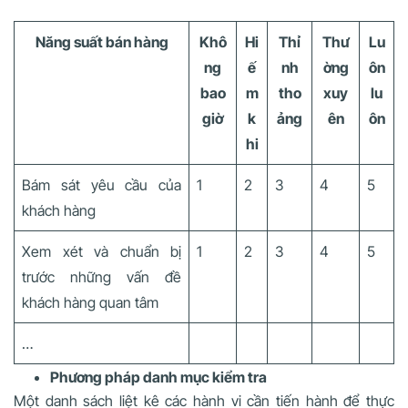
Năng suất bán hàng
Khô
Hi
Thỉ
Thư
Lu
ng
ế
nh
ờng
ôn
bao
m
tho
xuy
lu
giờ
k
ảng
ên
ôn
hi
Bám sát yêu cầu của
1
2
3
4
5
khách hàng
Xem xét và chuẩn bị
1
2
3
4
5
trước những vấn đề
khách hàng quan tâm
…
Phương pháp danh mục kiểm tra
Một danh sách liệt kê các hành vi cần tiến hành để thực