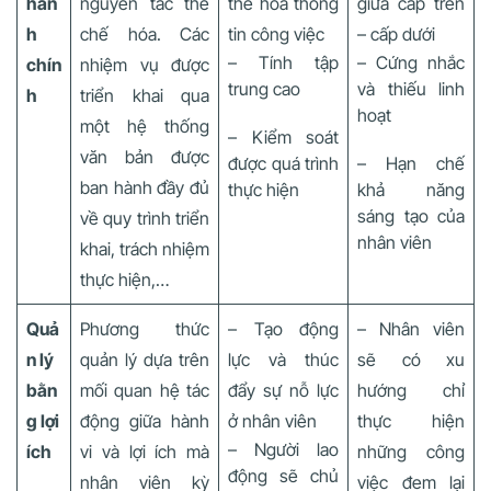
hàn
nguyên tắc thể
thể hóa thông
giữa cấp trên
h
chế hóa. Các
tin công việc
– cấp dưới
– Tính tập
– Cứng nhắc
chín
nhiệm vụ được
trung cao
và thiếu linh
h
triển khai qua
hoạt
một hệ thống
– Kiểm soát
văn bản được
được quá trình
– Hạn chế
ban hành đầy đủ
thực hiện
khả năng
sáng tạo của
về quy trình triển
nhân viên
khai, trách nhiệm
thực hiện,…
Quả
Phương thức
– Tạo động
– Nhân viên
n lý
quản lý dựa trên
lực và thúc
sẽ có xu
bằn
mối quan hệ tác
đẩy sự nỗ lực
hướng chỉ
g lợi
động giữa hành
ở nhân viên
thực hiện
– Người lao
ích
vi và lợi ích mà
những công
động sẽ chủ
nhân viên kỳ
việc đem lại