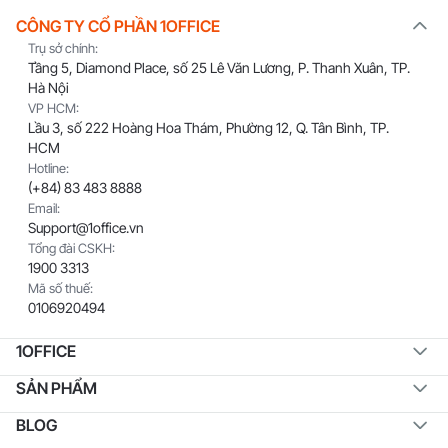
CÔNG TY CỔ PHẦN 1OFFICE
Trụ sở chính:
Tầng 5, Diamond Place, số 25 Lê Văn Lương, P. Thanh Xuân, TP.
Hà Nội
VP HCM:
Lầu 3, số 222 Hoàng Hoa Thám, Phường 12, Q. Tân Bình, TP.
HCM
Hotline:
(+84) 83 483 8888
Email:
Support@1office.vn
Tổng đài CSKH:
1900 3313
Mã số thuế:
0106920494
1OFFICE
SẢN PHẨM
BLOG