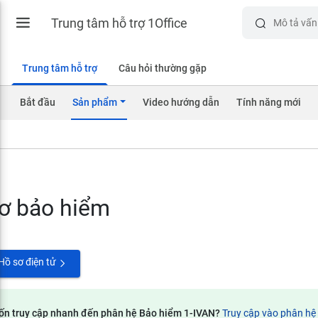
Trung tâm hỗ trợ 1Office
Trung tâm hỗ trợ
Câu hỏi thường gặp
Bắt đầu
Sản phẩm
Video hướng dẫn
Tính năng mới
ơ bảo hiểm
Hồ sơ điện tử
n truy cập nhanh đến phân hệ Bảo hiểm 1-IVAN?
Truy cập vào phân hệ