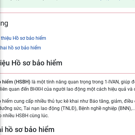
ung
i thiệu Hồ sơ bảo hiểm
khai hồ sơ bảo hiểm
hiệu Hồ sơ bảo hiểm
o hiểm (HSBH)
là một tính năng quan trọng trong 1-IVAN, giúp đơ
 liên quan đến BHXH của người lao động một cách hiệu quả và 
 hiểm cung cấp nhiều thủ tục kê khai như Báo tăng, giảm, điề
 dưỡng sức, Tai nạn lao động (TNLĐ), Bệnh nghề nghiệp (BNN),..
o nhiều HSBH cùng lúc.
i hồ sơ bảo hiểm