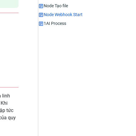
Node Tạo file
Node Webhook Start
1AI Process
 linh
 Khi
ập tức
 của quy