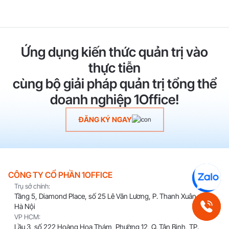
Ứng dụng kiến thức quản trị vào
thực tiễn
cùng bộ giải pháp quản trị tổng thể
doanh nghiệp 1Office!
ĐĂNG KÝ NGAY
CÔNG TY CỔ PHẦN 1OFFICE
Trụ sở chính:
Tầng 5, Diamond Place, số 25 Lê Văn Lương, P. Thanh Xuân, TP.
Hà Nội
VP HCM:
Lầu 3, số 222 Hoàng Hoa Thám, Phường 12, Q. Tân Bình, TP.