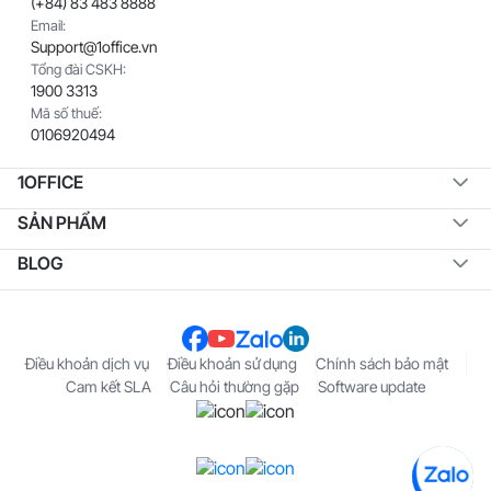
(+84) 83 483 8888
Email:
Support@1office.vn
Tổng đài CSKH:
1900 3313
Mã số thuế:
0106920494
1OFFICE
SẢN PHẨM
BLOG
Điều khoản dịch vụ
Điều khoản sử dụng
Chính sách bảo mật
Cam kết SLA
Câu hỏi thường gặp
Software update