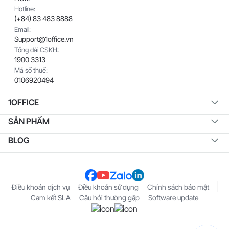
Hotline:
(+84) 83 483 8888
Email:
Support@1office.vn
Tổng đài CSKH:
1900 3313
Mã số thuế:
0106920494
1OFFICE
SẢN PHẨM
BLOG
Điều khoản dịch vụ
Điều khoản sử dụng
Chính sách bảo mật
Cam kết SLA
Câu hỏi thường gặp
Software update