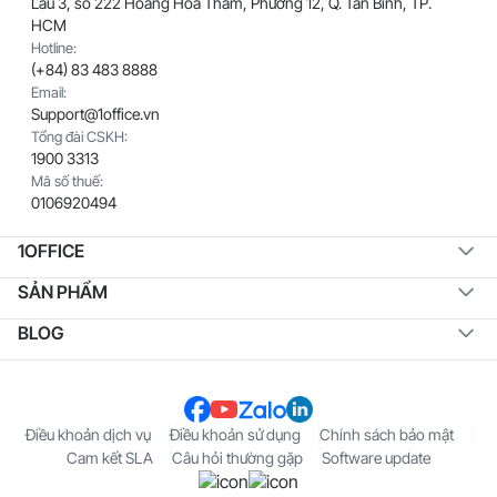
Lầu 3, số 222 Hoàng Hoa Thám, Phường 12, Q. Tân Bình, TP.
HCM
Hotline:
(+84) 83 483 8888
Email:
Support@1office.vn
Tổng đài CSKH:
1900 3313
Mã số thuế:
0106920494
1OFFICE
SẢN PHẨM
BLOG
Điều khoản dịch vụ
Điều khoản sử dụng
Chính sách bảo mật
Cam kết SLA
Câu hỏi thường gặp
Software update