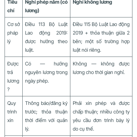
Tiêu
Nghỉ phép năm (có
Nghỉ không lương
chí
lương)
Cơ sở
Điều 113 Bộ Luật
Điều 115 Bộ Luật Lao động
pháp
Lao động 2019:
2019 + thỏa thuận giữa 2
lý
được hưởng theo
bên; một số trường hợp
luật.
luật nói riêng.
Được
Có — hưởng
Không — không được
trả
nguyên lương trong
lương cho thời gian nghỉ.
lương
ngày phép.
?
Quy
Thông báo/đăng ký
Phải xin phép và được
trình
trước; thỏa thuận
chấp thuận; nhiều công ty
xin
thời điểm với quản
yêu cầu đơn trình bày lý
lý.
do cụ thể.