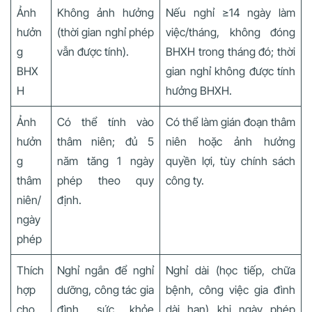
Ảnh
Không ảnh hưởng
Nếu nghỉ ≥14 ngày làm
hưởn
(thời gian nghỉ phép
việc/tháng, không đóng
g
vẫn được tính).
BHXH trong tháng đó; thời
BHX
gian nghỉ không được tính
H
hưởng BHXH.
Ảnh
Có thể tính vào
Có thể làm gián đoạn thâm
hưởn
thâm niên; đủ 5
niên hoặc ảnh hưởng
g
năm tăng 1 ngày
quyền lợi, tùy chính sách
thâm
phép theo quy
công ty.
niên/
định.
ngày
phép
Thích
Nghỉ ngắn để nghỉ
Nghỉ dài (học tiếp, chữa
hợp
dưỡng, công tác gia
bệnh, công việc gia đình
cho
đình, sức khỏe
dài hạn) khi ngày phép