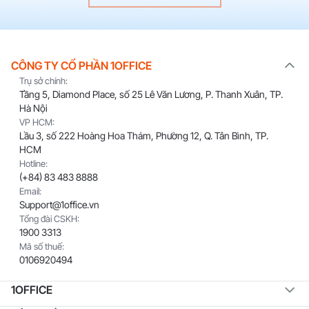
CÔNG TY CỔ PHẦN 1OFFICE
Trụ sở chính:
Tầng 5, Diamond Place, số 25 Lê Văn Lương, P. Thanh Xuân, TP.
Hà Nội
VP HCM:
Lầu 3, số 222 Hoàng Hoa Thám, Phường 12, Q. Tân Bình, TP.
HCM
Hotline:
(+84) 83 483 8888
Email:
Support@1office.vn
Tổng đài CSKH:
1900 3313
Mã số thuế:
0106920494
1OFFICE