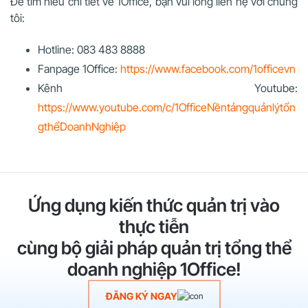
Để tìm hiểu chi tiết về 1Office, bạn vui lòng liên hệ với chúng
tôi:
Hotline: 083 483 8888
Fanpage 1Office:
https://www.facebook.com/1officevn
Kênh Youtube:
https://www.youtube.com/c/1OfficeNềntảngquảnlýtổn
gthểDoanhNghiệp
Ứng dụng kiến thức quản trị vào
thực tiễn
cùng bộ giải pháp quản trị tổng thể
doanh nghiệp 1Office!
ĐĂNG KÝ NGAY