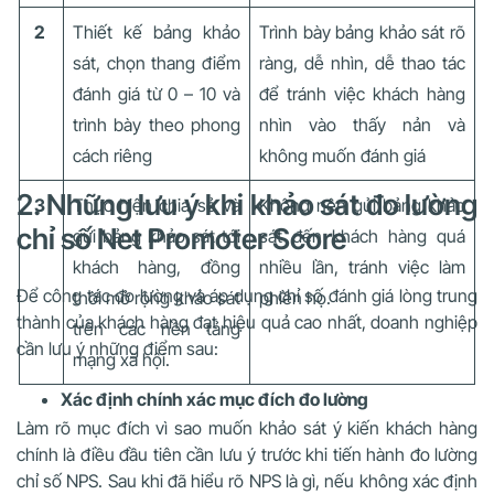
2
Thiết kế bảng khảo
Trình bày bảng khảo sát rõ
sát, chọn thang điểm
ràng, dễ nhìn, dễ thao tác
đánh giá từ 0 – 10 và
để tránh việc khách hàng
trình bày theo phong
nhìn vào thấy nản và
cách riêng
không muốn đánh giá
2. Những lưu ý khi khảo sát đo lường
3
Thực hiện chia sẻ và
Không nên gửi bảng khảo
chỉ số Net Promoter Score
gửi bảng khảo sát tới
sát đến khách hàng quá
khách hàng, đồng
nhiều lần, tránh việc làm
Để công tác đo lường và áp dụng chỉ số đánh giá lòng trung
thời mở rộng khảo sát
phiền họ.
thành của khách hàng đạt hiệu quả cao nhất, doanh nghiệp
trên các nền tảng
cần lưu ý những điểm sau:
mạng xã hội.
Xác định chính xác mục đích đo lường
Làm rõ mục đích vì sao muốn khảo sát ý kiến khách hàng
chính là điều đầu tiên cần lưu ý trước khi tiến hành đo lường
chỉ số NPS. Sau khi đã hiểu rõ NPS là gì, nếu không xác định