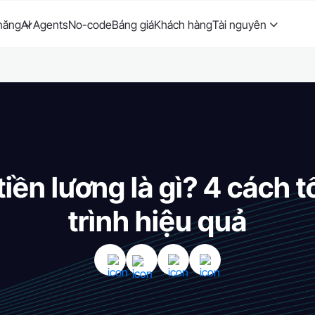
năng
AI Agents
No-code
Bảng giá
Khách hàng
Tài nguyên
tiền lương là gì? 4 cách t
trình hiệu quả