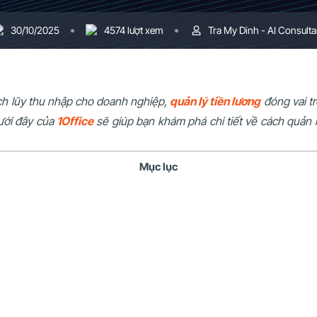
30/10/2025
4574 lượt xem
Tra My Dinh - AI Consulta
tích lũy thu nhập cho doanh nghiệp,
quản lý tiền lương
đóng vai tr
dưới đây của
1Office
sẽ giúp bạn khám phá chi tiết về cách quản 
Mục lục