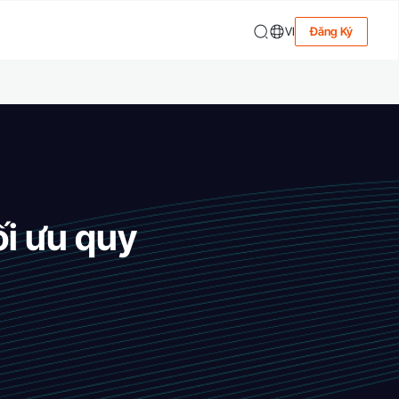
VI
Đăng Ký
ối ưu quy