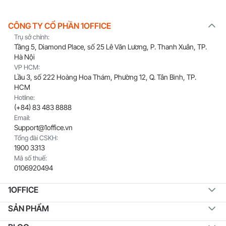
CÔNG TY CỔ PHẦN 1OFFICE
Trụ sở chính:
Tầng 5, Diamond Place, số 25 Lê Văn Lương, P. Thanh Xuân, TP.
Hà Nội
VP HCM:
Lầu 3, số 222 Hoàng Hoa Thám, Phường 12, Q. Tân Bình, TP.
HCM
Hotline:
(+84) 83 483 8888
Email:
Support@1office.vn
Tổng đài CSKH:
1900 3313
Mã số thuế:
0106920494
1OFFICE
SẢN PHẨM