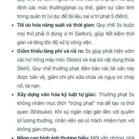
định các mức thưởng/phạt cụ thể, giảm sự cảm tính
trong quản trị (ví dụ: để tài liệu sai vị trí phạt 5 điểm).
Tối ưu hóa năng suất và thời gian:
Quy chế 5s buộc
mọi thứ phải ở đúng vị trí (Seiton), giúp tiết kiệm thời
gian và tăng tốc độ xử lý công việc.
Giảm thiểu lãng phí và rủi ro:
5s giúp phát hiện sớm
các hư hỏng máy móc (Seiso) và loại bỏ vật dụng thừa
(Seiri). Quy chế thưởng phạt đảm bảo các tài sản này
được bảo vệ, giảm chi phí sửa chữa và nguy cơ cháy
nổ, tai nạn.
Xây dựng văn hóa kỷ luật tự giác:
Thưởng phạt 5s
không nhằm mục đích “trừng phạt” mà để tạo ra thói
quen (Shitsuke). Khi sự ngăn nắp gắn liền với quyền
lợi lương thưởng, nhân viên sẽ có trách nhiệm hơn với
không gian chung.
Nâng cao hình ảnh thương hiệu:
Một văn phòng, nhà