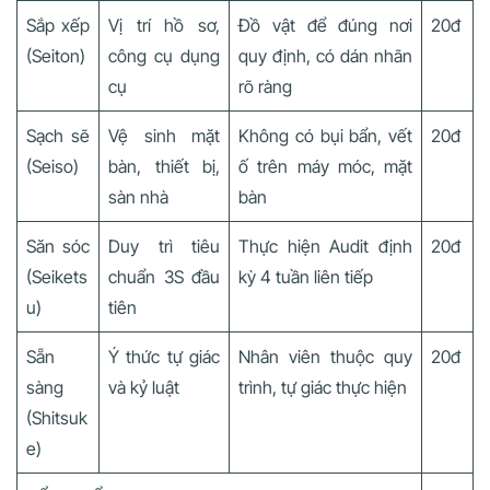
Sắp xếp
Vị trí hồ sơ,
Đồ vật để đúng nơi
20đ
(Seiton)
công cụ dụng
quy định, có dán nhãn
cụ
rõ ràng
Sạch sẽ
Vệ sinh mặt
Không có bụi bẩn, vết
20đ
(Seiso)
bàn, thiết bị,
ố trên máy móc, mặt
sàn nhà
bàn
Săn sóc
Duy trì tiêu
Thực hiện Audit định
20đ
(Seikets
chuẩn 3S đầu
kỳ 4 tuần liên tiếp
u)
tiên
Sẵn
Ý thức tự giác
Nhân viên thuộc quy
20đ
sàng
và kỷ luật
trình, tự giác thực hiện
(Shitsuk
e)