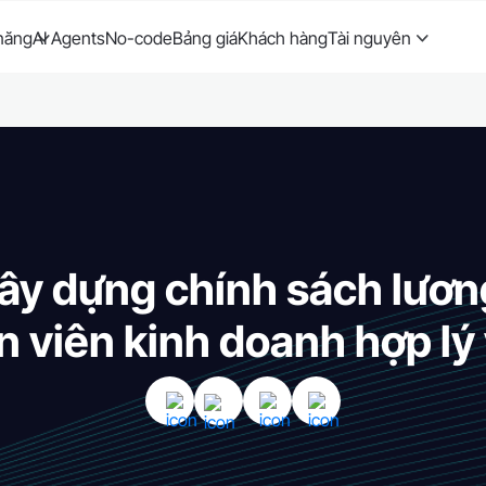
năng
AI Agents
No-code
Bảng giá
Khách hàng
Tài nguyên
ây dựng chính sách lươ
 viên kinh doanh hợp lý 