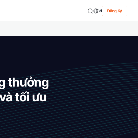
VI
Đăng Ký
ng thưởng
và tối ưu