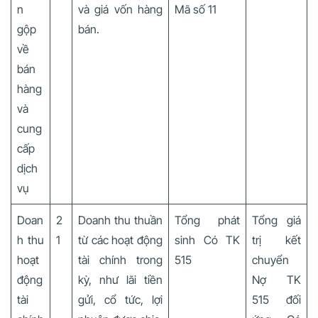
n
và giá vốn hàng
Mã số 11
gộp
bán.
về
bán
hàng
và
cung
cấp
dịch
vụ
Doan
2
Doanh thu thuần
Tổng phát
Tổng giá
h thu
1
từ các hoạt động
sinh Có TK
trị kết
hoạt
tài chính trong
515
chuyển
động
kỳ, như lãi tiền
Nợ TK
tài
gửi, cổ tức, lợi
515 đối