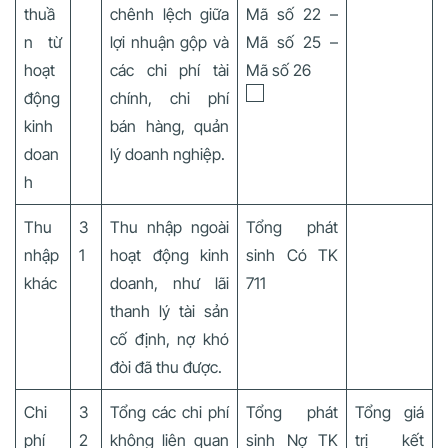
thuầ
chênh lệch giữa
Mã số 22 –
n từ
lợi nhuận gộp và
Mã số 25 –
hoạt
các chi phí tài
Mã số 26
động
chính, chi phí
kinh
bán hàng, quản
doan
lý doanh nghiệp.
h
Thu
3
Thu nhập ngoài
Tổng phát
nhập
1
hoạt động kinh
sinh Có TK
khác
doanh, như lãi
711
thanh lý tài sản
cố định, nợ khó
đòi đã thu được.
Chi
3
Tổng các chi phí
Tổng phát
Tổng giá
phí
2
không liên quan
sinh Nợ TK
trị kết