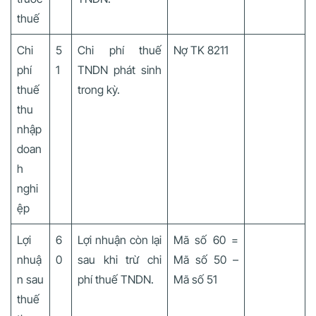
thuế
Chi
5
Chi phí thuế
Nợ TK 8211
phí
1
TNDN phát sinh
thuế
trong kỳ.
thu
nhập
doan
h
nghi
ệp
Lợi
6
Lợi nhuận còn lại
Mã số 60 =
nhuậ
0
sau khi trừ chi
Mã số 50 –
n sau
phí thuế TNDN.
Mã số 51
thuế