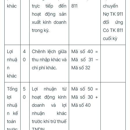
khác
trực tiếp đến
811
chuyển
hoạt động sản
Nợ TK 911
xuất kinh doanh
đối ứng
trong kỳ.
Có TK 811
cuối kỳ
Lợi
4
Chênh lệch giữa
Mã số 40 =
nhuậ
0
thu nhập khác và
Mã số 31 –
n
chi phí khác.
Mã số 32
khác
Tổng
5
Lợi nhuận từ
Mã số 50 =
lợi
0
hoạt động kinh
Mã số 30 +
nhuậ
doanh và lợi
Mã số 40
n kế
nhuận khác
toán
trước khi trừ thuế
trước
TNDN.