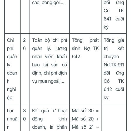
cáo, đóng gói,…
đối ứng
Có TK
641 cuối
kỳ
Chi
2
Toàn bộ chi phí
Tổng phát
Tổng giá
phí
6
quản lý: lương
sinh Nợ TK
trị kết
quản
nhân viên, khấu
642
chuyển
lý
hao tài sản cố
Nợ TK 911
doan
định, chi phí dịch
đối ứng
h
vụ mua ngoài,…
Có TK
nghi
642 cuối
ệp
kỳ
Lợi
3
Kết quả từ hoạt
Mã số 30 =
nhuậ
0
động kinh
Mã số 20 +
n
doanh, là phần
Mã số 21 –