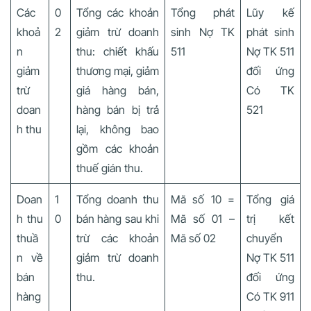
Các
0
Tổng các khoản
Tổng phát
Lũy kế
khoả
2
giảm trừ doanh
sinh Nợ TK
phát sinh
n
thu: chiết khấu
511
Nợ TK 511
giảm
thương mại, giảm
đối ứng
trừ
giá hàng bán,
Có TK
doan
hàng bán bị trả
521
h thu
lại, không bao
gồm các khoản
thuế gián thu.
Doan
1
Tổng doanh thu
Mã số 10 =
Tổng giá
h thu
0
bán hàng sau khi
Mã số 01 –
trị kết
thuầ
trừ các khoản
Mã số 02
chuyển
n về
giảm trừ doanh
Nợ TK 511
bán
thu.
đối ứng
hàng
Có TK 911