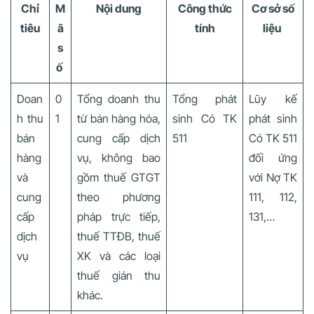
Chỉ
M
Nội dung
Công thức
Cơ sở số
tiêu
ã
tính
liệu
s
ố
Doan
0
Tổng doanh thu
Tổng phát
Lũy kế
h thu
1
từ bán hàng hóa,
sinh Có TK
phát sinh
bán
cung cấp dịch
511
Có TK 511
hàng
vụ, không bao
đối ứng
và
gồm thuế GTGT
với Nợ TK
cung
theo phương
111, 112,
cấp
pháp trực tiếp,
131,…
dịch
thuế TTĐB, thuế
vụ
XK và các loại
thuế gián thu
khác.