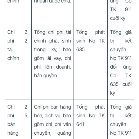
chính
nhuận được chia.
ứng Có
TK 911
cuối kỳ
Chi
2
Tổng chi phí tài
Tổng phát
Tổng giá
phí
2
chính phát sinh
sinh Nợ TK
trị kết
tài
trong kỳ, bao
635
chuyển
chính
gồm lãi vay, chi
Nợ TK 911
phí liên doanh,
đối ứng
bản quyền.
Có TK
635 cuối
kỳ
Chi
2
Chi phí bán hàng
Tổng phát
Tổng giá
phí
5
hóa, dịch vụ, bao
sinh Nợ TK
trị kết
bán
gồm chi phí vận
641
chuyển
hàng
chuyển, quảng
Nợ TK 911