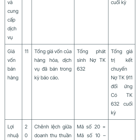
và
cuối kỳ
cung
cấp
dịch
vụ
Giá
11
Tổng giá vốn của
Tổng phát
Tổng giá
vốn
hàng hóa, dịch
sinh Nợ TK
trị kết
bán
vụ đã bán trong
632
chuyển
hàng
kỳ báo cáo.
Nợ TK 911
đối ứng
Có TK
632 cuối
kỳ
Lợi
2
Chênh lệch giữa
Mã số 20 =
nhuậ
0
doanh thu thuần
Mã số 10 –