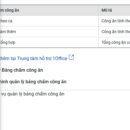
ấm công ăn
Mô tả
theo ca
Công ăn tính th
làm thêm
Công ăn tính th
tổng hợp
Tổng công ăn c
thêm tại Trung tâm hỗ trợ 1Office
lý Bảng chấm công ăn
hình quản lý bảng chấm công ăn