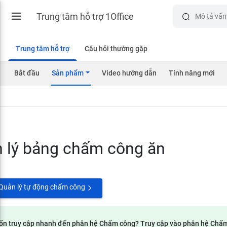
Trung tâm hỗ trợ 1Office
Trung tâm hỗ trợ
Câu hỏi thường gặp
Bắt đầu
Sản phẩm
Video hướng dẫn
Tính năng mới
 lý bảng chấm công ăn
Quản lý tự động chấm công
n truy cập nhanh đến phân hệ Chấm công? Truy cập vào phân hệ Chấ