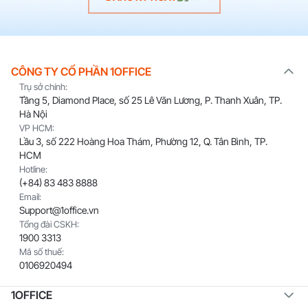
CÔNG TY CỔ PHẦN 1OFFICE
Trụ sở chính:
Tầng 5, Diamond Place, số 25 Lê Văn Lương, P. Thanh Xuân, TP.
Hà Nội
VP HCM:
Lầu 3, số 222 Hoàng Hoa Thám, Phường 12, Q. Tân Bình, TP.
HCM
Hotline:
(+84) 83 483 8888
Email:
Support@1office.vn
Tổng đài CSKH:
1900 3313
Mã số thuế:
0106920494
1OFFICE