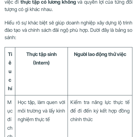
việc đi
thực tập có lương không
và quyền lợi của từng đối
tượng có gì khác nhau.
Hiểu rõ sự khác biệt sẽ giúp doanh nghiệp xây dựng lộ trình
đào tạo và chính sách đãi ngộ phù hợp. Dưới đây là bảng so
sánh:
Ti
Thực tập sinh
Người lao động thử việc
ê
(Intern)
u
c
hí
M
Học tập, làm quen với
Kiểm tra năng lực thực tế
ục
môi trường và lấy kinh
để đi đến ký kết hợp đồng
đí
nghiệm thực tế
chính thức
ch
ch