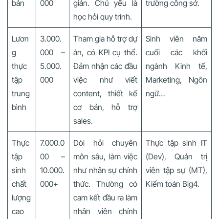
bản
000
giản. Chủ yếu là
trường công sở.
học hỏi quy trình.
Lươn
3.000.
Tham gia hỗ trợ dự
Sinh viên năm
g
000 –
án, có KPI cụ thể.
cuối các khối
thực
5.000.
Đảm nhận các đầu
ngành Kinh tế,
tập
000
việc như viết
Marketing, Ngôn
trung
content, thiết kế
ngữ…
bình
cơ bản, hỗ trợ
sales.
Thực
7.000.0
Đòi hỏi chuyên
Thực tập sinh IT
tập
00 –
môn sâu, làm việc
(Dev), Quản trị
sinh
10.000.
như nhân sự chính
viên tập sự (MT),
chất
000+
thức. Thường có
Kiểm toán Big4.
lượng
cam kết đầu ra làm
cao
nhân viên chính