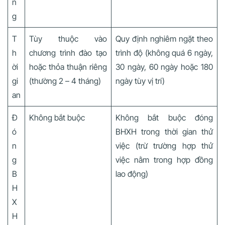
n
g
T
Tùy thuộc vào
Quy định nghiêm ngặt theo
h
chương trình đào tạo
trình độ (không quá 6 ngày,
ời
hoặc thỏa thuận riêng
30 ngày, 60 ngày hoặc 180
gi
(thường 2 – 4 tháng)
ngày tùy vị trí)
an
Đ
Không bắt buộc
Không bắt buộc đóng
ó
BHXH trong thời gian thử
n
việc (trừ trường hợp thử
g
việc nằm trong hợp đồng
B
lao động)
H
X
H