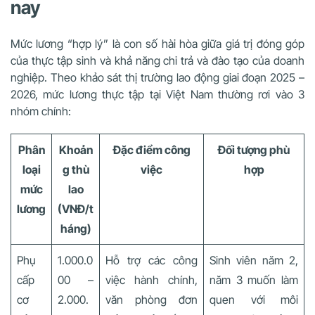
nay
Mức lương “hợp lý” là con số hài hòa giữa giá trị đóng góp
của thực tập sinh và khả năng chi trả và đào tạo của doanh
nghiệp. Theo khảo sát thị trường lao động giai đoạn 2025 –
2026, mức lương thực tập tại Việt Nam thường rơi vào 3
nhóm chính:
Phân
Khoản
Đặc điểm công
Đối tượng phù
loại
g thù
việc
hợp
mức
lao
lương
(VNĐ/t
háng)
Phụ
1.000.0
Hỗ trợ các công
Sinh viên năm 2,
cấp
00 –
việc hành chính,
năm 3 muốn làm
cơ
2.000.
văn phòng đơn
quen với môi