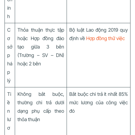
ín
h
C
Thỏa thuận thực tập
Bộ luật Lao động 2019 quy
ơ
hoặc Hợp đồng đào
định về
Hợp đồng thử việc
sở
tạo giữa 3 bên
p
(Trường – SV – DN)
há
hoặc 2 bên
p
lý
Ti
Không bắt buộc,
Bắt buộc chi trả ít nhất 85%
ề
thường chi trả dưới
mức lương của công việc
n
dạng phụ cấp theo
đó
lư
thỏa thuận
ơ