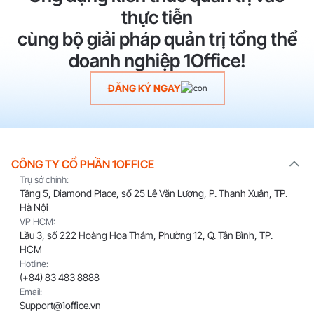
thực tiễn
cùng bộ giải pháp quản trị tổng thể
doanh nghiệp 1Office!
ĐĂNG KÝ NGAY
CÔNG TY CỔ PHẦN 1OFFICE
Trụ sở chính:
Tầng 5, Diamond Place, số 25 Lê Văn Lương, P. Thanh Xuân, TP.
Hà Nội
VP HCM:
Lầu 3, số 222 Hoàng Hoa Thám, Phường 12, Q. Tân Bình, TP.
HCM
Hotline:
(+84) 83 483 8888
Email:
Support@1office.vn