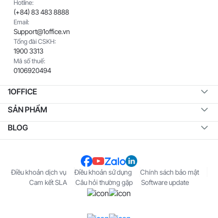
Hotline:
(+84) 83 483 8888
Email:
Support@1office.vn
Tổng đài CSKH:
1900 3313
Mã số thuế:
0106920494
1OFFICE
SẢN PHẨM
BLOG
Điều khoản dịch vụ
Điều khoản sử dụng
Chính sách bảo mật
Cam kết SLA
Câu hỏi thường gặp
Software update