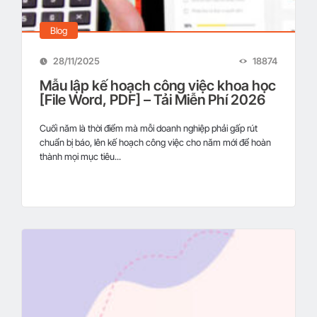
nghiệp cần lưu ý gì?
Blog
28/11/2025
18874
Top 10 giải pháp cắt giảm chi phí giúp doanh
Mẫu lập kế hoạch công việc khoa học
nghiệp bứt phá
[File Word, PDF] – Tải Miễn Phí 2026
Cuối năm là thời điểm mà mỗi doanh nghiệp phải gấp rút
chuẩn bị báo, lên kế hoạch công việc cho năm mới để hoàn
5 Bước xây dựng kế hoạch dòng tiền bền vững
thành mọi mục tiêu...
cho doanh nghiệp
Top các hình thức huy động vốn thông minh,
hiệu quả hiện nay