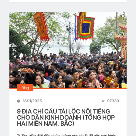
Blog
18/11/2025
97330
9 ĐỊA CHỈ CẦU TÀI LỘC NỔI TIẾNG
CHO DÂN KINH DOANH (TỔNG HỢP
HAI MIỀN NAM, BẮC)
Từ lâu, việc đi lễ đền chùa không còn chỉ là để cầu sức khỏe,