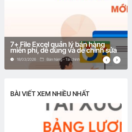
Trái phiếu doanh nghiệp là gì? Phân loại & Quy
trình phát hành
Top 10 phần mềm quản lý nhân viên từ xa hiệu
quả hiện nay
7+ File Excel quản lý bán hàng
miễn phí, dễ dùng và dễ chỉnh sửa
18/03/2026
Bán hàng - Tài chính
Partnership là gì? Tất tần tật điều cần biết về
Partnership
BÀI VIẾT XEM NHIỀU NHẤT
Chi phí quản lý doanh nghiệp là gì? Và bao gồm
những gì?