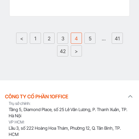
<
1
2
3
4
5
…
41
42
>
CÔNG TY CỔ PHẦN 1OFFICE
Trụ sở chính:
Tầng 5, Diamond Place, số 25 Lê Văn Lương, P. Thanh Xuân, TP.
Hà Nội
VP HCM:
Lầu 3, số 222 Hoàng Hoa Thám, Phường 12, Q. Tân Bình, TP.
HCM